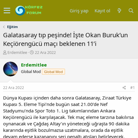
Giriş yap
Kayıt ol
Eğitim
Galatasaray tıp peşinde! İşte Okan Buruk’un
Keçiörengücü maçı beklenen 11’i
K
B
Erdemitlee
22 Ara 2022
o
a
n
ş
Erdemitlee
u
l
Global Mod
Global Mod
y
a
u
n
b
g
22 Ara 2022
#1
a
ı
ş
ç
Dünya Kupası içinden daha sonra Galatasaray, Ziraat Türkiye
l
t
Kupası 5. Eleme Tipi’nde bugün saat 21.00’de Nef
a
a
Stadyumu’nda Spor Toto 1. Lig takımlarından Ankara
t
r
Keçiörengücü ile karşılaşacak. Tek maç eleme tarzına bakılırsa
a
i
oynanacak ve Çağdaş Altay’ın yöneteceği uğraşta 90 dakika
n
h
kararında eşitlik bozulmazsa uzatmalara, orada da eşitlik
i
devam ederse kazananını seri penaltı atışları belirleyecek.