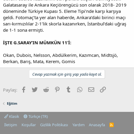
Galatasaray ile Ankara Keçiörengücü son olarak 2018- 2019
döneminde Türkiye Kupası 5. Eleme Tipi’nde karşı karşıya
geldi. Fotomaç’ta yer alan haberde, Ankara’daki birinci maçı
sarı-kırmızılılar 2-1’lik skorla kazanırken, İstanbul’daki uğraş
de 1-1 sona ermişti.
İŞTE G.SARAY’IN MÜMKÜN 11’İ:
Okan, Dubois, Nelsson, Abdülkerim, Kazımcan, Midtsjö,
Berkan, Barış, Mata, Kerem, Gomis
Cevap yazmak için giriş yap yada kayıt ol.
Facebook
Twitter
Reddit
Pinterest
Tumblr
WhatsApp
E-posta
Link
Paylaş:
Eğitim
Klasik
Türkçe (TR)
İletişim
Koşullar
Gizlilik Politikası
Yardım
Anasayfa
R
S
S