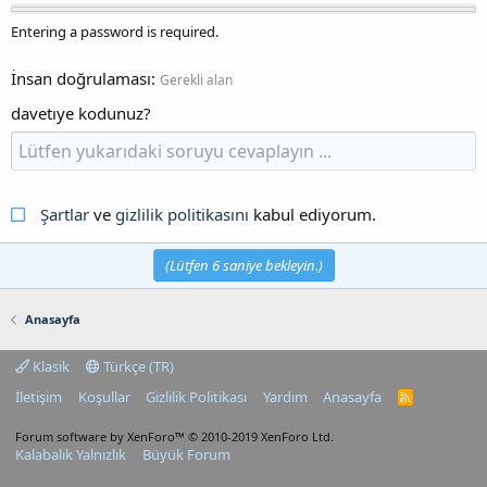
Entering a password is required.
İnsan doğrulaması
Gerekli alan
davetıye kodunuz?
Şartlar
ve
gizlilik politikasını
kabul ediyorum.
(Lütfen
6
saniye bekleyin.)
Anasayfa
Klasik
Türkçe (TR)
İletişim
Koşullar
Gizlilik Politikası
Yardım
Anasayfa
R
S
S
Forum software by XenForo™
© 2010-2019 XenForo Ltd.
Kalabalık Yalnızlık
Büyük Forum