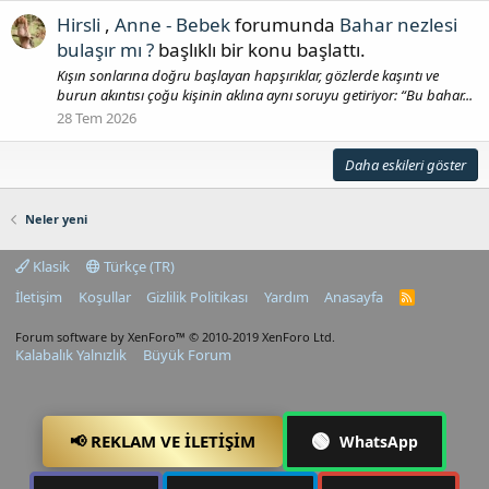
Hirsli
,
Anne - Bebek
forumunda
Bahar nezlesi
bulaşır mı ?
başlıklı bir konu başlattı.
Kışın sonlarına doğru başlayan hapşırıklar, gözlerde kaşıntı ve
burun akıntısı çoğu kişinin aklına aynı soruyu getiriyor: “Bu bahar...
28 Tem 2026
Daha eskileri göster
Neler yeni
Klasik
Türkçe (TR)
İletişim
Koşullar
Gizlilik Politikası
Yardım
Anasayfa
R
S
S
Forum software by XenForo™
© 2010-2019 XenForo Ltd.
Kalabalık Yalnızlık
Büyük Forum
🟢
📢 REKLAM VE İLETIŞIM
WhatsApp