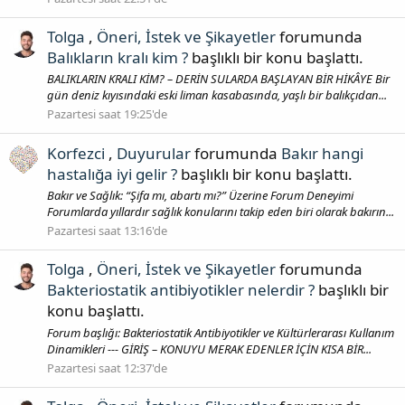
Tolga
,
Öneri, İstek ve Şikayetler
forumunda
Balıkların kralı kim ?
başlıklı bir konu başlattı.
BALIKLARIN KRALI KİM? – DERİN SULARDA BAŞLAYAN BİR HİKÂYE Bir
gün deniz kıyısındaki eski liman kasabasında, yaşlı bir balıkçıdan...
Pazartesi saat 19:25'de
Korfezci
,
Duyurular
forumunda
Bakır hangi
hastalığa iyi gelir ?
başlıklı bir konu başlattı.
Bakır ve Sağlık: “Şifa mı, abartı mı?” Üzerine Forum Deneyimi
Forumlarda yıllardır sağlık konularını takip eden biri olarak bakırın...
Pazartesi saat 13:16'de
Tolga
,
Öneri, İstek ve Şikayetler
forumunda
Bakteriostatik antibiyotikler nelerdir ?
başlıklı bir
konu başlattı.
Forum başlığı: Bakteriostatik Antibiyotikler ve Kültürlerarası Kullanım
Dinamikleri --- GİRİŞ – KONUYU MERAK EDENLER İÇİN KISA BİR...
Pazartesi saat 12:37'de