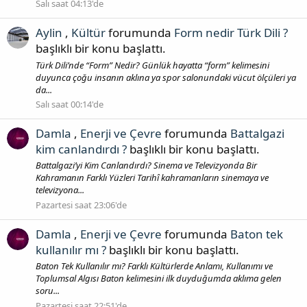
Salı saat 04:13'de
Aylin
,
Kültür
forumunda
Form nedir Türk Dili ?
başlıklı bir konu başlattı.
Türk Dili’nde “Form” Nedir? Günlük hayatta “form” kelimesini
duyunca çoğu insanın aklına ya spor salonundaki vücut ölçüleri ya
da...
Salı saat 00:14'de
Damla
,
Enerji ve Çevre
forumunda
Battalgazi
kim canlandırdı ?
başlıklı bir konu başlattı.
Battalgazi’yi Kim Canlandırdı? Sinema ve Televizyonda Bir
Kahramanın Farklı Yüzleri Tarihî kahramanların sinemaya ve
televizyona...
Pazartesi saat 23:06'de
Damla
,
Enerji ve Çevre
forumunda
Baton tek
kullanılır mı ?
başlıklı bir konu başlattı.
Baton Tek Kullanılır mı? Farklı Kültürlerde Anlamı, Kullanımı ve
Toplumsal Algısı Baton kelimesini ilk duyduğumda aklıma gelen
soru...
Pazartesi saat 22:51'de