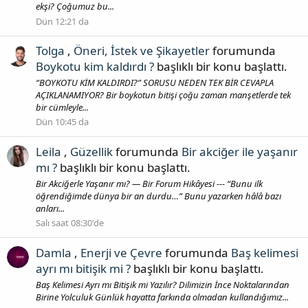
ekşi? Çoğumuz bu...
Dün 12:21 da
Tolga
,
Öneri, İstek ve Şikayetler
forumunda
Boykotu kim kaldırdı ?
başlıklı bir konu başlattı.
“BOYKOTU KİM KALDIRDI?” SORUSU NEDEN TEK BİR CEVAPLA
AÇIKLANAMIYOR? Bir boykotun bitişi çoğu zaman manşetlerde tek
bir cümleyle...
Dün 10:45 da
Leila
,
Güzellik
forumunda
Bir akciğer ile yaşanır
mı ?
başlıklı bir konu başlattı.
Bir Akciğerle Yaşanır mı? — Bir Forum Hikâyesi --- “Bunu ilk
öğrendiğimde dünya bir an durdu…” Bunu yazarken hâlâ bazı
anları...
Salı saat 08:30'de
Damla
,
Enerji ve Çevre
forumunda
Baş kelimesi
ayrı mı bitişik mi ?
başlıklı bir konu başlattı.
Baş Kelimesi Ayrı mı Bitişik mi Yazılır? Dilimizin İnce Noktalarından
Birine Yolculuk Günlük hayatta farkında olmadan kullandığımız...