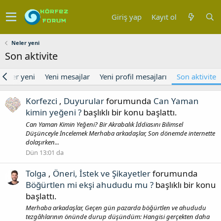
Giriş yap
Kayıt ol
Neler yeni
Son aktivite
Neler yeni
Yeni mesajlar
Yeni profil mesajları
Son aktivite
Korfezci
,
Duyurular
forumunda
Can Yaman
kimin yeğeni ?
başlıklı bir konu başlattı.
Can Yaman Kimin Yeğeni? Bir Akrabalık İddiasını Bilimsel
Düşünceyle İncelemek Merhaba arkadaşlar, Son dönemde internette
dolaşırken...
Dün 13:01 da
Tolga
,
Öneri, İstek ve Şikayetler
forumunda
Böğürtlen mi ekşi ahududu mu ?
başlıklı bir konu
başlattı.
Merhaba arkadaşlar, Geçen gün pazarda böğürtlen ve ahududu
tezgâhlarının önünde durup düşündüm: Hangisi gerçekten daha