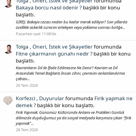
Tolga
,
Öneri, İstek ve Şikayetler
forumunda
Bakaya borcu nasıl ödenir ?
başlıklı bir konu
başlattı.
GİRİŞ: Bakaya cezası neden bu kadar merak ediliyor? Son yıllarda
özellikle askerlik sürecini erteleyen veya yoklama sonrası birliğe...
Pazartesi saat 11:08'de
Tolga
,
Öneri, İstek ve Şikayetler
forumunda
Fitne çıkarmanın günahı nedir ?
başlıklı bir konu
başlattı.
Kavramların Dil ile İfade Edilmesine Ne Denir? Kavram ve Dil
Arasındaki Temel Bağlantı İnsan zihni, çevresini anlamlandırma
çabası...
29 Tem 2026
Korfezci
,
Duyurular
forumunda
Firik yapmak ne
demek ?
başlıklı bir konu başlattı.
Firik Yapmak: Günümüz Kültüründe Anlamı ve Pratikleri Günlük
dilimizde duyduğumuz ya da sosyal medyada karşımıza çıkan “firik
yapmak”...
28 Tem 2026