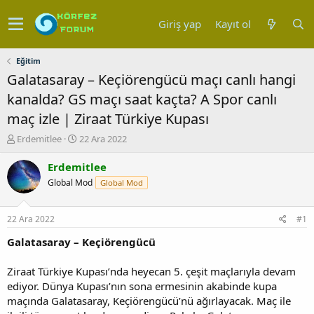
Giriş yap
Kayıt ol
Eğitim
Galatasaray – Keçiörengücü maçı canlı hangi
kanalda? GS maçı saat kaçta? A Spor canlı
maç izle | Ziraat Türkiye Kupası
K
B
Erdemitlee
22 Ara 2022
o
a
n
ş
Erdemitlee
u
l
Global Mod
Global Mod
y
a
u
n
b
g
22 Ara 2022
#1
a
ı
ş
ç
Galatasaray – Keçiörengücü
l
t
a
a
Ziraat Türkiye Kupası’nda heyecan 5. çeşit maçlarıyla devam
t
r
ediyor. Dünya Kupası’nın sona ermesinin akabinde kupa
a
i
maçında Galatasaray, Keçiörengücü’nü ağırlayacak. Maç ile
n
h