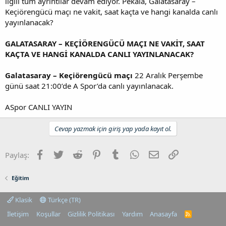
ilgili tüm ayrıntılar devam ediyor. Pekala, Galatasaray –
i
Keçiörengücü maçı ne vakit, saat kaçta ve hangi kanalda canlı
yayınlanacak?
GALATASARAY – KEÇİÖRENGÜCÜ MAÇI NE VAKİT, SAAT
KAÇTA VE HANGİ KANALDA CANLI YAYINLANACAK?
Galatasaray – Keçiörengücü maçı
22 Aralık Perşembe
günü saat 21:00’de A Spor’da canlı yayınlanacak.
ASpor CANLI YAYIN
Cevap yazmak için giriş yap yada kayıt ol.
Facebook
Twitter
Reddit
Pinterest
Tumblr
WhatsApp
E-posta
Link
Paylaş:
Eğitim
Klasik
Türkçe (TR)
İletişim
Koşullar
Gizlilik Politikası
Yardım
Anasayfa
R
S