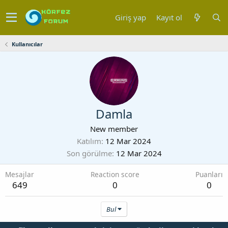
Giriş yap
Kayıt ol
Kullanıcılar
Damla
New member
Katılım
12 Mar 2024
Son görülme
12 Mar 2024
Mesajlar
Reaction score
Puanları
649
0
0
Bul