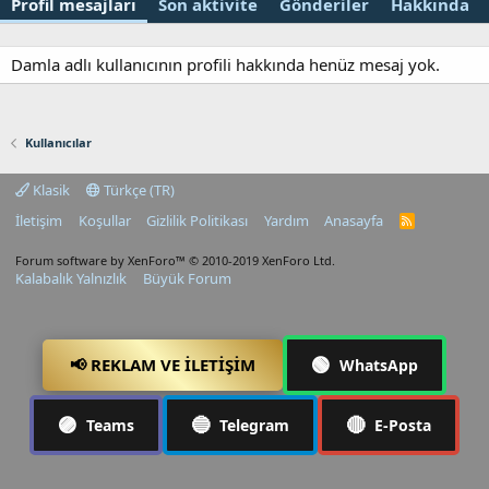
Profil mesajları
Son aktivite
Gönderiler
Hakkında
Damla adlı kullanıcının profili hakkında henüz mesaj yok.
Kullanıcılar
Klasik
Türkçe (TR)
İletişim
Koşullar
Gizlilik Politikası
Yardım
Anasayfa
R
S
S
Forum software by XenForo™
© 2010-2019 XenForo Ltd.
Kalabalık Yalnızlık
Büyük Forum
🟢
📢 REKLAM VE İLETIŞIM
WhatsApp
🟣
🔵
🔴
Teams
Telegram
E-Posta