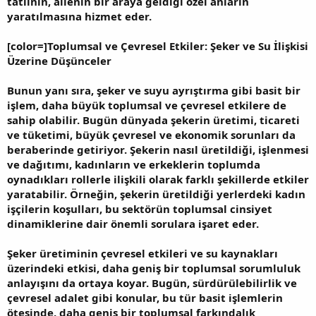
tatlının, ailenin bir araya geldiği özel anların
yaratılmasına hizmet eder.
[color=]Toplumsal ve Çevresel Etkiler: Şeker ve Su İlişkisi
Üzerine Düşünceler
Bunun yanı sıra, şeker ve suyu ayrıştırma gibi basit bir
işlem, daha büyük toplumsal ve çevresel etkilere de
sahip olabilir. Bugün dünyada şekerin üretimi, ticareti
ve tüketimi, büyük çevresel ve ekonomik sorunları da
beraberinde getiriyor. Şekerin nasıl üretildiği, işlenmesi
ve dağıtımı, kadınların ve erkeklerin toplumda
oynadıkları rollerle ilişkili olarak farklı şekillerde etkiler
yaratabilir. Örneğin, şekerin üretildiği yerlerdeki kadın
işçilerin koşulları, bu sektörün toplumsal cinsiyet
dinamiklerine dair önemli sorulara işaret eder.
Şeker üretiminin çevresel etkileri ve su kaynakları
üzerindeki etkisi, daha geniş bir toplumsal sorumluluk
anlayışını da ortaya koyar. Bugün, sürdürülebilirlik ve
çevresel adalet gibi konular, bu tür basit işlemlerin
ötesinde, daha geniş bir toplumsal farkındalık