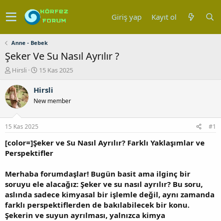
Giriş yap
Kayıt ol
Anne - Bebek
Şeker Ve Su Nasıl Ayrılır ?
K
B
Hirsli
15 Kas 2025
o
a
n
ş
Hirsli
u
l
New member
y
a
u
n
b
g
15 Kas 2025
#1
a
ı
ş
ç
[color=]Şeker ve Su Nasıl Ayrılır? Farklı Yaklaşımlar ve
l
t
Perspektifler
a
a
t
r
Merhaba forumdaşlar! Bugün basit ama ilginç bir
a
i
soruyu ele alacağız: Şeker ve su nasıl ayrılır? Bu soru,
n
h
aslında sadece kimyasal bir işlemle değil, aynı zamanda
i
farklı perspektiflerden de bakılabilecek bir konu.
Şekerin ve suyun ayrılması, yalnızca kimya