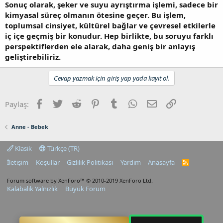
Sonuç olarak, şeker ve suyu ayrıştırma işlemi, sadece bir
kimyasal süreç olmanın ötesine geçer. Bu işlem,
toplumsal cinsiyet, kültürel bağlar ve çevresel etkilerle
iç içe geçmiş bir konudur. Hep birlikte, bu soruyu farklı
perspektiflerden ele alarak, daha geniş bir anlayış
geliştirebiliriz.
Cevap yazmak için giriş yap yada kayıt ol.
Facebook
Twitter
Reddit
Pinterest
Tumblr
WhatsApp
E-posta
Link
Paylaş:
Anne - Bebek
Klasik
Türkçe (TR)
İletişim
Koşullar
Gizlilik Politikası
Yardım
Anasayfa
R
S
S
Forum software by XenForo™
© 2010-2019 XenForo Ltd.
Kalabalık Yalnızlık
Büyük Forum