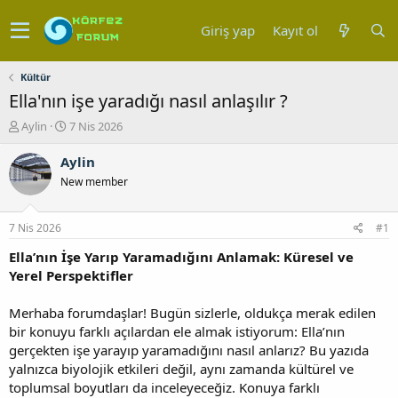
Giriş yap
Kayıt ol
Kültür
Ella'nın işe yaradığı nasıl anlaşılır ?
K
B
Aylin
7 Nis 2026
o
a
n
ş
Aylin
u
l
New member
y
a
u
n
b
g
7 Nis 2026
#1
a
ı
ş
ç
Ella’nın İşe Yarıp Yaramadığını Anlamak: Küresel ve
l
t
Yerel Perspektifler
a
a
t
r
Merhaba forumdaşlar! Bugün sizlerle, oldukça merak edilen
a
i
bir konuyu farklı açılardan ele almak istiyorum: Ella’nın
n
h
gerçekten işe yarayıp yaramadığını nasıl anlarız? Bu yazıda
i
yalnızca biyolojik etkileri değil, aynı zamanda kültürel ve
toplumsal boyutları da inceleyeceğiz. Konuya farklı