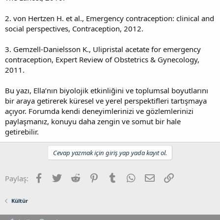
2. von Hertzen H. et al., Emergency contraception: clinical and
social perspectives, Contraception, 2012.
3. Gemzell-Danielsson K., Ulipristal acetate for emergency
contraception, Expert Review of Obstetrics & Gynecology,
2011.
Bu yazı, Ella’nın biyolojik etkinliğini ve toplumsal boyutlarını
bir araya getirerek küresel ve yerel perspektifleri tartışmaya
açıyor. Forumda kendi deneyimlerinizi ve gözlemlerinizi
paylaşmanız, konuyu daha zengin ve somut bir hale
getirebilir.
Cevap yazmak için giriş yap yada kayıt ol.
Facebook
Twitter
Reddit
Pinterest
Tumblr
WhatsApp
E-posta
Link
Paylaş:
Kültür