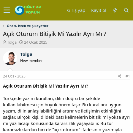
Giriş yap
Kayıt ol
Öneri, İstek ve Şikayetler
Açık Oturum Bitişik Mi Yazılır Ayrı Mı ?
K
B
Tolga
24 Ocak 2025
o
a
n
ş
Tolga
u
l
New member
y
a
u
n
b
g
24 Ocak 2025
#1
a
ı
ş
ç
Açık Oturum Bitişik Mi Yazılır Ayrı Mı?
l
t
a
a
Türkçede yazım kuralları, dilin doğru bir şekilde
t
r
kullanılabilmesi için büyük önem taşır. Bu kurallara uygun
a
i
yazım, dilin anlaşılabilirliğini artırır ve iletişimin etkinliğini
n
h
sağlar. Birçok kişi, dildeki bazı kelimelerin bitişik mi yoksa ayrı
i
mı yazılacağı konusunda kararsızlık yaşayabilir. Bu tür
kararsızlıklardan biri de "açık oturum" ifadesinin yazımıyla