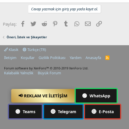
Cevap yazmak için giriş yap yada kayıt ol.
Facebook
Twitter
Reddit
Pinterest
Tumblr
WhatsApp
E-posta
Link
Paylaş:
Öneri, İstek ve Şikayetler
Klasik
Türkçe (TR)
İletişim
Koşullar
Gizlilik Politikası
Yardım
Anasayfa
R
S
S
Forum software by XenForo™
© 2010-2019 XenForo Ltd.
Kalabalık Yalnızlık
Büyük Forum
🟢
📢 REKLAM VE İLETIŞIM
WhatsApp
🟣
🔵
🔴
Teams
Telegram
E-Posta